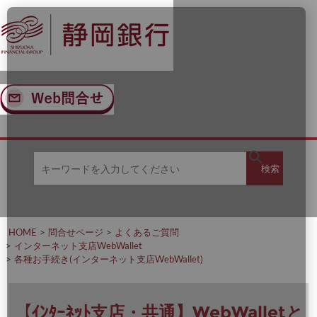
ナ
メ
ビ
イ
ゲ
ン
ー
コ
シ
ン
ョ
テ
ン
ン
へ
ツ
ス
へ
キ
ス
ッ
キ
キ
プ
ッ
検
検索
ー
プ
ワ
ー
索
ド
を
HOME
問合せページ
よくあるご質問
入
インターネット支店WebWallet
力
各種お手続き(インターネット支店WebWallet)
し
て
く
だ
【ｲﾝﾀｰﾈｯﾄ支店・共通】WebWalletと