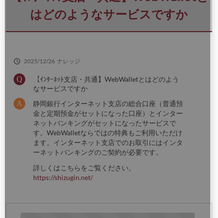
さ
い
はどのようなサービスですか
2025/12/26
ナレッジ
【ｲﾝﾀｰﾈｯﾄ支店・共通】WebWalletとはどのよう
なサービスですか
静岡銀行インターネット支店の総合口座（普通預
金と定期預金がセットになった口座）とインター
ネットバンキングがセットになったサービスで
す。WebWalletならではの特典もご利用いただけ
ます。インターネット支店でのお取引にはインタ
ーネットバンキングのご契約が必要です。
詳しくはこちらをご覧ください。
https://shizugin.net/