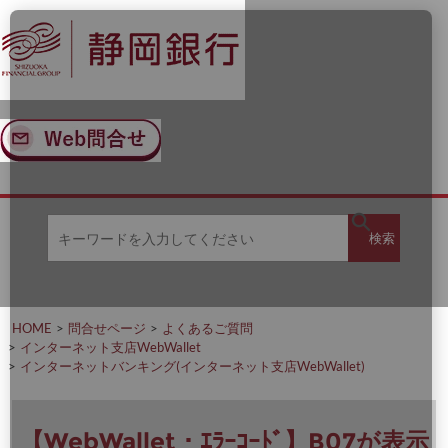
ナ
メ
ビ
イ
ゲ
ン
ー
コ
シ
ン
ョ
テ
ン
ン
へ
ツ
ス
へ
キ
ス
ッ
キ
キ
プ
ッ
検
検索
ー
プ
ワ
ー
索
ド
を
HOME
問合せページ
よくあるご質問
入
インターネット支店WebWallet
力
インターネットバンキング(インターネット支店WebWallet)
し
て
く
だ
【WebWallet・ｴﾗｰｺｰﾄﾞ】B07が表示