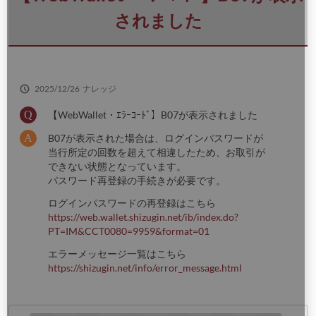
さ
い
されました
2025/12/26
ナレッジ
【WebWallet・ｴﾗｰｺｰﾄﾞ】B07が表示されました
B07が表示された場合は、ログインパスワードが
当行所定の回数を超えて相違したため、お取引が
できない状態となっています。
パスワード再登録の手続きが必要です。
ログインパスワードの再登録はこちら
https://web.wallet.shizugin.net/ib/index.do?
PT=IM&CCT0080=9959&format=01
エラーメッセージ一覧はこちら
https://shizugin.net/info/error_message.html