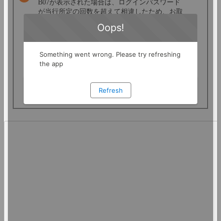
B07が表示された場合は、ログインパスワード
が当行所定の回数を超えて相違したため、お取
引ができない状態となっています。
パスワード再登録の手続きが必要です。
ログインパスワードの再登録はこちら
https://web.wallet.shizugin.net/ib/index.do?
PT=IM&CCT0080=9959&format=01
エラーメッセージ一覧はこちら
https://shizugin.net/info/error_message.html