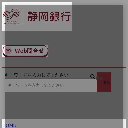
ナ
メ
ビ
イ
ゲ
ン
ー
コ
シ
ン
ョ
テ
ン
ン
へ
ツ
ス
へ
キ
ス
ッ
キ
プ
ッ
キーワードを入力してください
プ
検索
検索
HOME