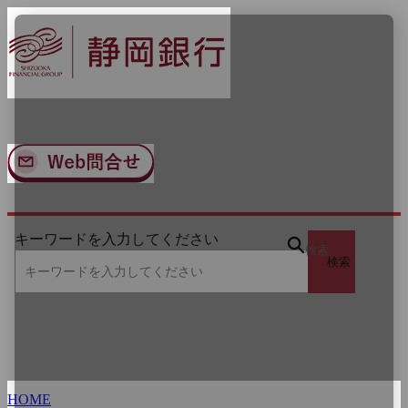
ナ
メ
ビ
イ
ゲ
ン
ー
コ
シ
ン
ョ
テ
ン
ン
へ
ツ
ス
へ
キ
ス
ッ
キ
プ
ッ
キーワードを入力してください
プ
検索
検索
HOME