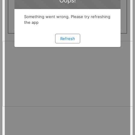
ードの入力文字数が所定の範囲外となっていま
す。6桁から12桁で入力してください。
エラーメッセージ一覧はこちら
https://shizugin.net/info/error_message.html