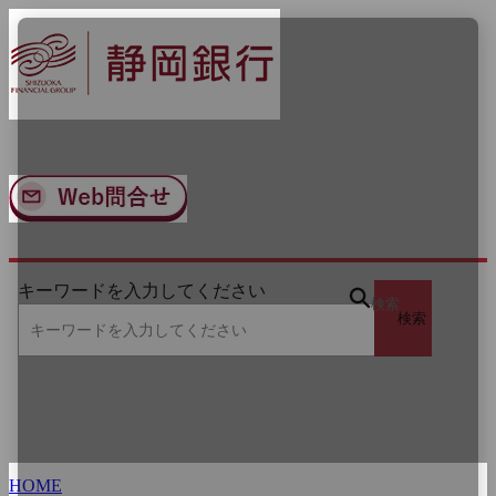
ナ
メ
ビ
イ
ゲ
ン
ー
コ
シ
ン
ョ
テ
ン
ン
へ
ツ
ス
へ
キ
ス
ッ
キ
プ
ッ
キーワードを入力してください
プ
検索
検索
HOME