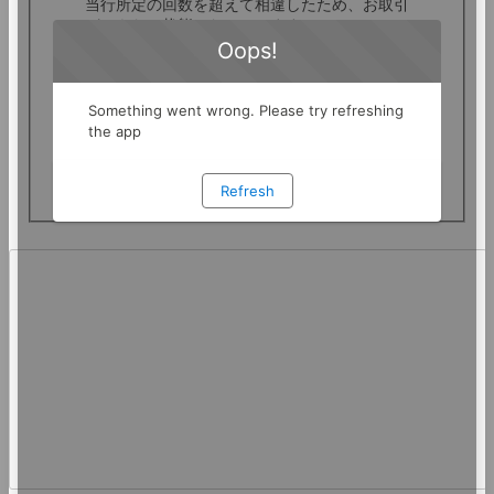
当行所定の回数を超えて相違したため、お取引
ができない状態となっています。
パスワード再登録の手続きが必要です。
取引用パスワードの再登録はこちら
https://web.wallet.shizugin.net/ib/index.do?
PT=IM&CCT0080=9959&format=02
エラーメッセージ一覧はこちら
https://shizugin.net/info/error_message.html