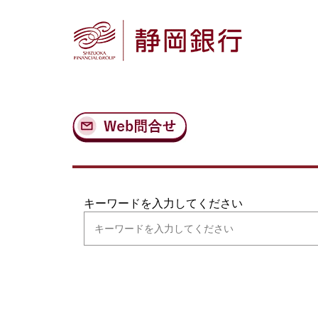
ナ
メ
ビ
イ
ゲ
ン
ー
コ
シ
ン
ョ
テ
ン
ン
へ
ツ
ス
へ
キ
ス
ッ
キ
プ
ッ
プ
キーワードを入力してください