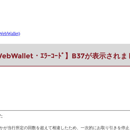
allet)
ebWallet・ｴﾗｰｺｰﾄﾞ】B37が表示され
した
れかが当行所定の回数を超えて相違したため、一次的にお取り引きを停止