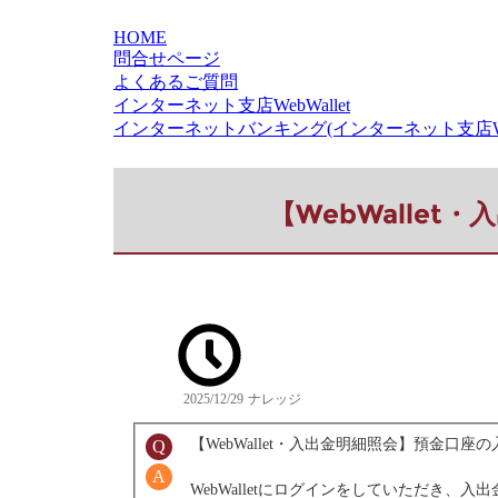
HOME
問合せページ
よくあるご質問
インターネット支店WebWallet
インターネットバンキング(インターネット支店WebW
【WebWalle
2025/12/29
ナレッジ
【WebWallet・入出金明細照会】預金口
WebWalletにログインをしていただき、