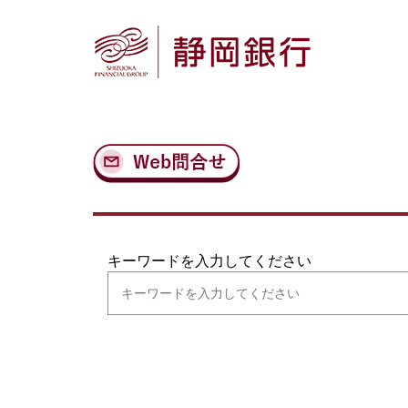
ナ
メ
ビ
イ
ゲ
ン
ー
コ
シ
ン
ョ
テ
ン
ン
へ
ツ
ス
へ
キ
ス
ッ
キ
プ
ッ
プ
キーワードを入力してください