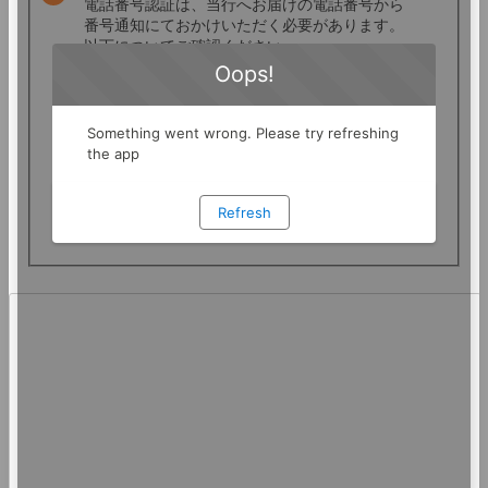
電話番号認証は、当行へお届けの電話番号から
番号通知にておかけいただく必要があります。
以下についてご確認ください。
・トークン発行画面上に表示されているご登録
電話番号
・電話発信が「非通知」でないこと
※海外からはご利用いただけません。
なお、電話番号変更は、こちらをご確認くださ
い。
https://shizuokabank.my.site.com/faq/s/article/answ
ers000001736