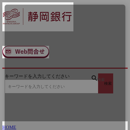
ナ
メ
ビ
イ
ゲ
ン
ー
コ
シ
ン
ョ
テ
ン
ン
へ
ツ
ス
へ
キ
ス
ッ
キ
プ
ッ
キーワードを入力してください
プ
検索
検索
HOME