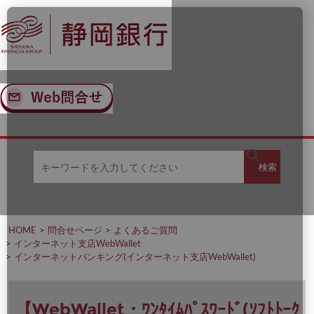
ナ
メ
ビ
イ
ゲ
ン
ー
コ
シ
ン
ョ
テ
ン
ン
へ
ツ
ス
へ
キ
ス
ッ
キ
キ
プ
ッ
検
検索
ー
プ
ワ
ー
索
ド
を
HOME
問合せページ
よくあるご質問
入
インターネット支店WebWallet
力
インターネットバンキング(インターネット支店WebWallet)
し
て
く
だ
【WebWallet・ﾜﾝﾀｲﾑﾊﾟｽﾜｰﾄﾞ(ｿﾌﾄﾄｰｸ