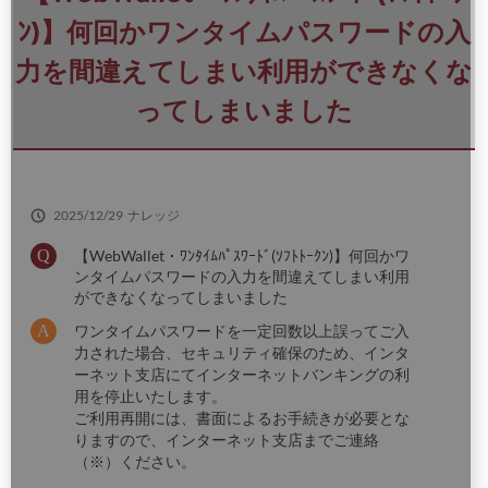
さ
い
ﾝ)】何回かワンタイムパスワードの入
力を間違えてしまい利用ができなくな
ってしまいました
2025/12/29
ナレッジ
【WebWallet・ﾜﾝﾀｲﾑﾊﾟｽﾜｰﾄﾞ(ｿﾌﾄﾄｰｸﾝ)】何回かワ
ンタイムパスワードの入力を間違えてしまい利用
ができなくなってしまいました
ワンタイムパスワードを一定回数以上誤ってご入
力された場合、セキュリティ確保のため、インタ
ーネット支店にてインターネットバンキングの利
用を停止いたします。
ご利用再開には、書面によるお手続きが必要とな
りますので、インターネット支店までご連絡
（※）ください。