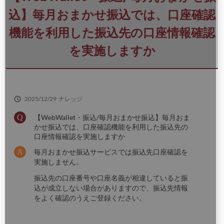
さ
い
込】毎月おまかせ振込では、口座確認
機能を利用した振込先の口座情報確認
を実施しますか
2025/12/29
ナレッジ
【WebWallet・振込/毎月おまかせ振込】毎月おま
かせ振込では、口座確認機能を利用した振込先の
口座情報確認を実施しますか
毎月おまかせ振込サービスでは振込先口座確認を
実施しません。
振込先の口座番号や口座名義が相違していると振
込が成立しない場合がありますので、振込先情報
をよく確認のうえご登録ください。