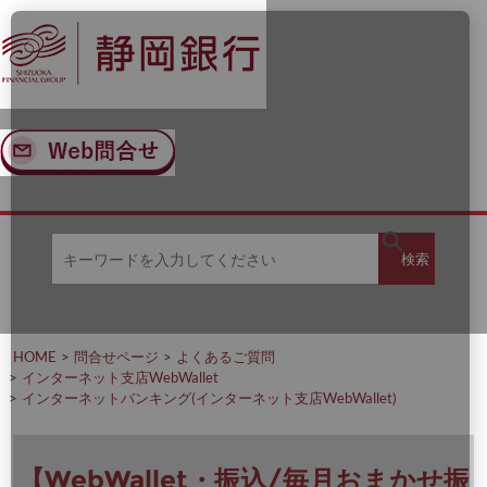
ナ
メ
ビ
イ
ゲ
ン
ー
コ
シ
ン
ョ
テ
ン
ン
へ
ツ
ス
へ
キ
ス
ッ
キ
キ
プ
ッ
検
検索
ー
プ
ワ
ー
索
ド
を
HOME
問合せページ
よくあるご質問
入
インターネット支店WebWallet
力
インターネットバンキング(インターネット支店WebWallet)
し
て
く
だ
【WebWallet・振込/毎月おまかせ振