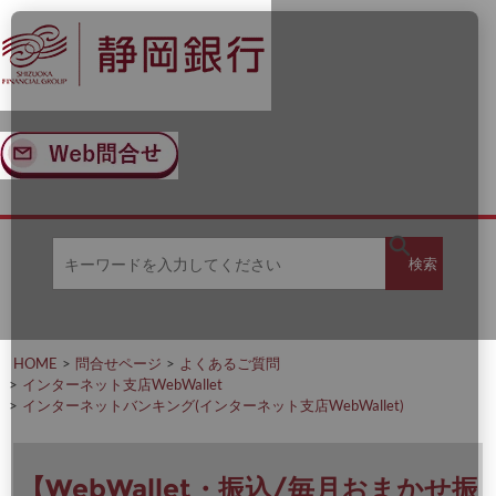
ナ
メ
ビ
イ
ゲ
ン
ー
コ
シ
ン
ョ
テ
ン
ン
へ
ツ
ス
へ
キ
ス
ッ
キ
キ
プ
ッ
検
検索
ー
プ
ワ
ー
索
ド
を
HOME
問合せページ
よくあるご質問
入
インターネット支店WebWallet
力
インターネットバンキング(インターネット支店WebWallet)
し
て
く
だ
【WebWallet・振込/毎月おまかせ振