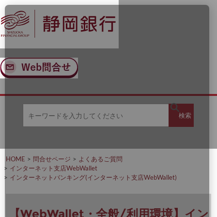
ナ
メ
ビ
イ
ゲ
ン
ー
コ
シ
ン
ョ
テ
ン
ン
へ
ツ
ス
へ
キ
ス
ッ
キ
キ
プ
ッ
検
検索
ー
プ
ワ
ー
索
ド
を
HOME
問合せページ
よくあるご質問
入
インターネット支店WebWallet
力
インターネットバンキング(インターネット支店WebWallet)
し
て
く
だ
【WebWallet・全般/利用環境】イン