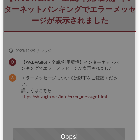
さ
い
ターネットバンキングでエラーメッセ
ージが表示されました
2025/12/29
ナレッジ
【WebWallet・全般/利用環境】インターネットバ
ンキングでエラーメッセージが表示されました
エラーメッセージについては以下をご確認くださ
い。
詳しくはこちら
https://shizugin.net/info/error_message.html