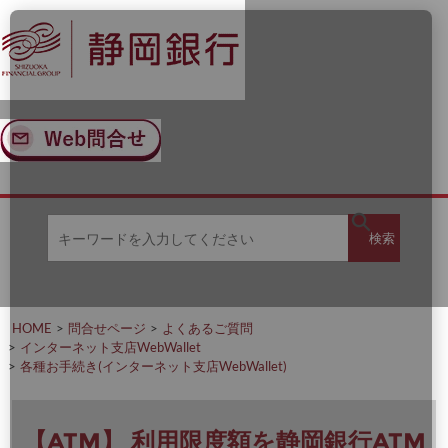
ナ
メ
ビ
イ
ゲ
ン
ー
コ
シ
ン
ョ
テ
ン
ン
へ
ツ
ス
へ
キ
ス
ッ
キ
キ
プ
ッ
検
検索
ー
プ
ワ
ー
索
ド
を
HOME
問合せページ
よくあるご質問
入
インターネット支店WebWallet
力
各種お手続き(インターネット支店WebWallet)
し
て
く
だ
【ATM】 利用限度額を静岡銀行ATM