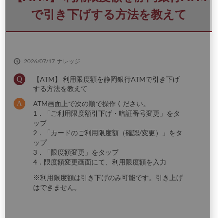
さ
い
で引き下げする方法を教えて
2026/07/17
ナレッジ
【ATM】 利用限度額を静岡銀行ATMで引き下げ
する方法を教えて
ATM画面上で次の順で操作ください。
1．「ご利用限度額引下げ・暗証番号変更」をタ
ップ
2．「カードのご利用限度額（確認/変更）」をタ
ップ
3．「限度額変更」をタップ
4．限度額変更画面にて、利用限度額を入力
※利用限度額は引き下げのみ可能です。引き上げ
はできません。