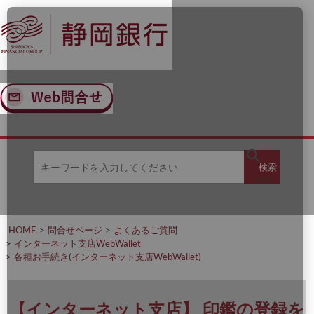
ナ
メ
ビ
イ
ゲ
ン
ー
コ
シ
ン
ョ
テ
ン
ン
へ
ツ
ス
へ
キ
ス
ッ
キ
キ
プ
ッ
検
検索
ー
プ
ワ
ー
索
ド
を
HOME
問合せページ
よくあるご質問
入
インターネット支店WebWallet
力
各種お手続き(インターネット支店WebWallet)
し
て
く
だ
【インターネット支店】 印鑑の登録を