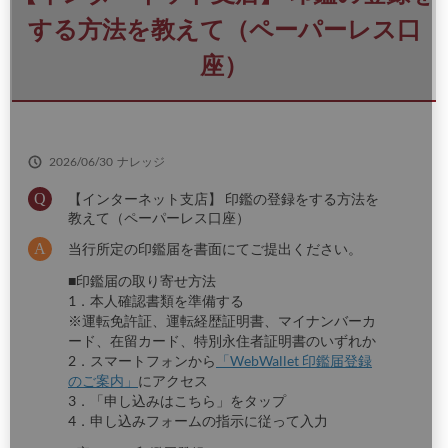
さ
い
する方法を教えて（ペーパーレス口
座）
2026/06/30
ナレッジ
【インターネット支店】 印鑑の登録をする方法を
教えて（ペーパーレス口座）
当行所定の印鑑届を書面にてご提出ください。
■印鑑届の取り寄せ方法
1．本人確認書類を準備する
※運転免許証、運転経歴証明書、マイナンバーカ
ード、在留カード、特別永住者証明書のいずれか
2．スマートフォンから
「WebWallet 印鑑届登録
のご案内」
にアクセス
3．「申し込みはこちら」をタップ
4．申し込みフォームの指示に従って入力