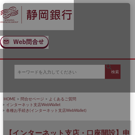
ナ
メ
ビ
イ
ゲ
ン
ー
コ
シ
ン
ョ
テ
ン
ン
へ
ツ
ス
へ
キ
ス
ッ
キ
キ
プ
ッ
検
検索
ー
プ
ワ
ー
索
ド
を
HOME
問合せページ
よくあるご質問
入
インターネット支店WebWallet
力
各種お手続き(インターネット支店WebWallet)
し
て
く
だ
【インターネット支店・口座開設】申