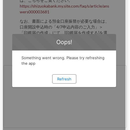
は、こちらをご覧ください。
https://shizuokabank.my.site.com/faq/s/article/ans
wers000003681
なお、書面による預金口座振替が必要な場合は、
口座開設申込時の「4/7申込内容のご入力」＞
「印鑑届の作成」にて、[印鑑届を作成する]を選
択してください。後日、お届け住所あてに印鑑届
を郵送しますので、ご捺印のうえご返送くださ
い。