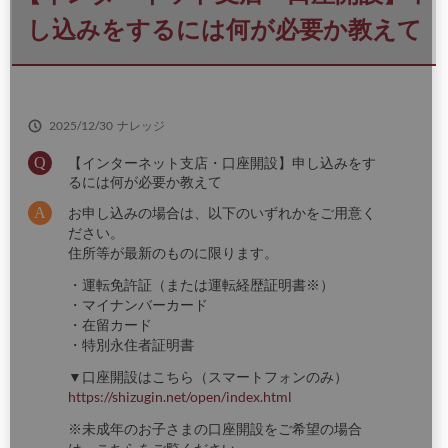
さ
い
し込みをするには何が必要か教えて
2025/12/30
ナレッジ
【インターネット支店・口座開設】申し込みをす
るには何が必要か教えて
お申し込みの場合は、以下のいずれかをご用意く
ださい。
住所等が最新のものに限ります。
・運転免許証（または運転経歴証明書※）
・マイナンバーカード
・在留カード
・特別永住者証明書
▼口座開設はこちら（スマートフォンのみ）
https://shizugin.net/open/index.html
※未成年のお子さまの口座開設をご希望の場合