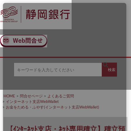
ナ
メ
ビ
イ
ゲ
ン
ー
コ
シ
ン
ョ
テ
ン
ン
へ
ツ
ス
へ
キ
ス
ッ
キ
キ
プ
ッ
検
検索
ー
プ
ワ
ー
索
ド
を
HOME
問合せページ
よくあるご質問
入
インターネット支店WebWallet
力
お金をためる・ふやす(インターネット支店WebWallet)
し
て
く
だ
【ｲﾝﾀｰﾈｯﾄ支店・ﾈｯﾄ専用積立】積立預