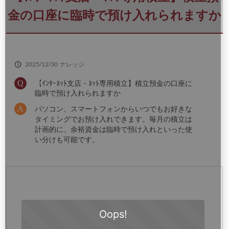
さ
い
金の口座に臨時で預け入れられますか
2025/12/30
ナレッジ
【ｲﾝﾀｰﾈｯﾄ支店・ﾈｯﾄ専用積立】積立預金の口座に
臨時で預け入れられますか
パソコン、スマートフォンからいつでもお好きな
タイミングでお預け入れできます。毎月の積立は
計画的に、余裕資金は臨時で預け入れといった使
い分けも可能です。