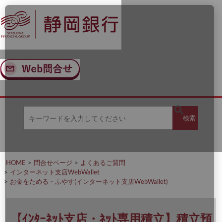
ナ
メ
ビ
イ
ゲ
ン
ー
コ
シ
ン
ョ
テ
ン
ン
へ
ツ
ス
へ
キ
ス
ッ
キ
キ
プ
ッ
検
検索
ー
プ
ワ
ー
索
ド
を
HOME
問合せページ
よくあるご質問
入
インターネット支店WebWallet
力
お金をためる・ふやす(インターネット支店WebWallet)
し
て
く
だ
【ｲﾝﾀｰﾈｯﾄ支店・ﾈｯﾄ専用積立】積立預