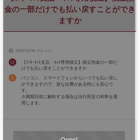
さ
い
金の一部だけでも払い戻すことができ
ますか
2025/12/30
ナレッジ
【ｲﾝﾀｰﾈｯﾄ支店・ﾈｯﾄ専用積立】積立預金の一部だ
けでも払い戻すことができますか
パソコン、スマートフォンからいつでも払い戻し
ができますので、急な出費がある時にも安心で
す。
※満期日前に解約する場合は当行所定の利率を適
用します。