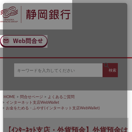
ナ
メ
ビ
イ
ゲ
ン
ー
コ
シ
ン
ョ
テ
ン
ン
へ
ツ
ス
へ
キ
ス
ッ
キ
キ
プ
ッ
検
検索
ー
プ
ワ
ー
索
ド
を
HOME
問合せページ
よくあるご質問
入
インターネット支店WebWallet
力
お金をためる・ふやす(インターネット支店WebWallet)
し
て
く
だ
【ｲﾝﾀｰﾈｯﾄ支店・外貨預金】外貨預金は