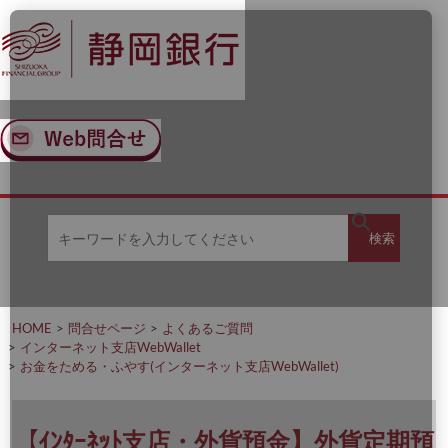
ナ
メ
ビ
イ
ゲ
ン
ー
コ
シ
ン
ョ
テ
ン
ン
へ
ツ
ス
へ
キ
ス
ッ
キ
キ
プ
ッ
検
検索
ー
プ
ワ
ー
索
ド
を
HOME
問合せページ
よくあるご質問
入
インターネット支店WebWallet
力
お金をためる・ふやす(インターネット支店WebWallet)
し
て
く
だ
【ｲﾝﾀｰﾈｯﾄ支店・外貨預金】外貨定期預