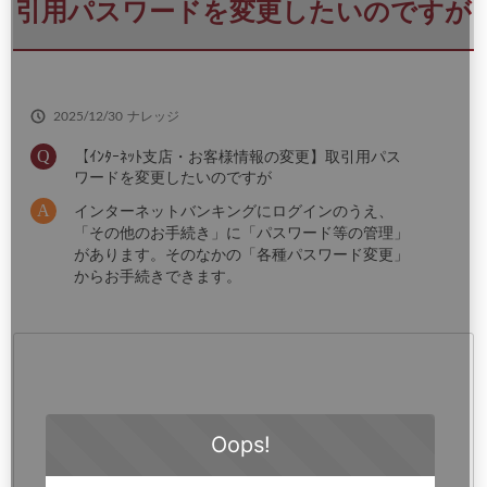
さ
引用パスワードを変更したいのですが
い
2025/12/30
ナレッジ
【ｲﾝﾀｰﾈｯﾄ支店・お客様情報の変更】取引用パス
ワードを変更したいのですが
インターネットバンキングにログインのうえ、
「その他のお手続き」に「パスワード等の管理」
があります。そのなかの「各種パスワード変更」
からお手続きできます。