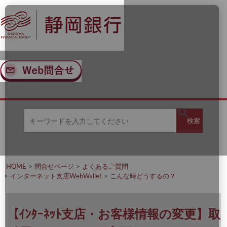
ナ
メ
ビ
イ
ゲ
ン
ー
コ
シ
ン
ョ
テ
ン
ン
へ
ツ
ス
へ
キ
ス
ッ
キ
キ
プ
ッ
検
検索
ー
プ
ワ
ー
索
ド
を
HOME
問合せページ
よくあるご質問
入
インターネット支店WebWallet
こんな時どうするの？
力
し
て
く
【ｲﾝﾀｰﾈｯﾄ支店・お客様情報の変更】取
だ