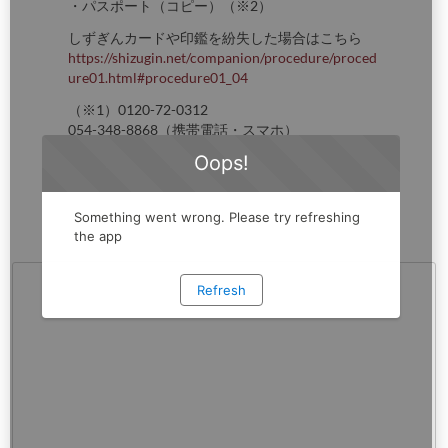
・パスポート（コピー）（※2）
しずぎんカードや印鑑を紛失した場合はこちら
https://shizugin.net/companion/procedure/proced
ure01.html#procedure01_04
（※1）0120-72-0312
054-348-8868（携帯電話・スマホ）
受付時間9:00～17:00（土・日・祝日・12/31～
1/3を除く）
（※2）2020年2月4日以降に申請された所持人記
入欄のないパスポートは、お受付できません。