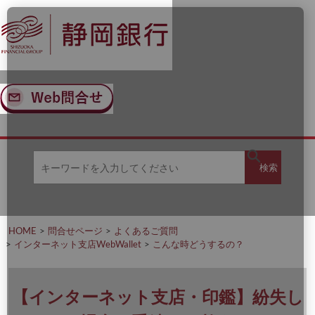
ナ
メ
ビ
イ
ゲ
ン
ー
コ
シ
ン
ョ
テ
ン
ン
へ
ツ
ス
へ
キ
ス
ッ
キ
キ
プ
ッ
検
検索
ー
プ
ワ
ー
索
ド
を
HOME
問合せページ
よくあるご質問
入
インターネット支店WebWallet
こんな時どうするの？
力
し
て
く
【インターネット支店・印鑑】紛失し
だ