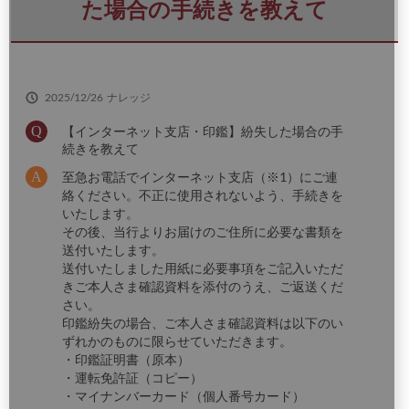
さ
た場合の手続きを教えて
い
2025/12/26
ナレッジ
【インターネット支店・印鑑】紛失した場合の手
続きを教えて
至急お電話でインターネット支店（※1）にご連
絡ください。不正に使用されないよう、手続きを
いたします。
その後、当行よりお届けのご住所に必要な書類を
送付いたします。
送付いたしました用紙に必要事項をご記入いただ
きご本人さま確認資料を添付のうえ、ご返送くだ
さい。
印鑑紛失の場合、ご本人さま確認資料は以下のい
ずれかのものに限らせていただきます。
・印鑑証明書（原本）
・運転免許証（コピー）
・マイナンバーカード（個人番号カード）