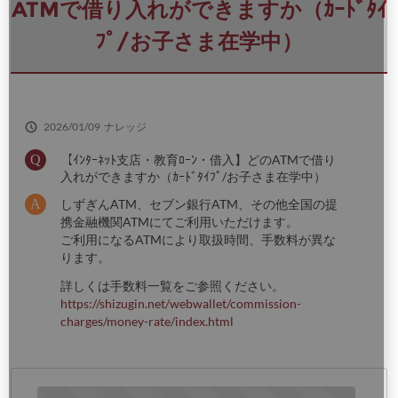
さ
ATMで借り入れができますか（ｶｰﾄﾞﾀｲ
い
ﾌﾟ/お子さま在学中）
2026/01/09
ナレッジ
【ｲﾝﾀｰﾈｯﾄ支店・教育ﾛｰﾝ・借入】どのATMで借り
入れができますか（ｶｰﾄﾞﾀｲﾌﾟ/お子さま在学中）
しずぎんATM、セブン銀行ATM、その他全国の提
携金融機関ATMにてご利用いただけます。
ご利用になるATMにより取扱時間、手数料が異な
ります。
詳しくは手数料一覧をご参照ください。
https://shizugin.net/webwallet/commission-
charges/money-rate/index.html