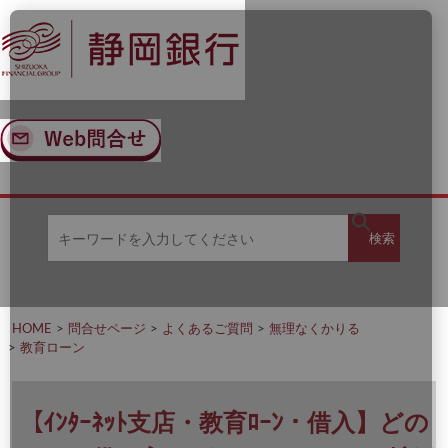
ナ
メ
ビ
イ
ゲ
ン
ー
コ
シ
ン
ョ
テ
ン
ン
へ
ツ
ス
へ
キ
ス
ッ
キ
キ
プ
ッ
検
検索
ー
プ
ワ
ー
索
ド
を
HOME
問合せページ
よくあるご質問
無理なくかりる
入
教育ローン
力
し
て
く
【ｲﾝﾀｰﾈｯﾄ支店・教育ﾛｰﾝ・借入】どの
だ