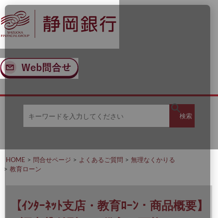
ナ
メ
ビ
イ
ゲ
ン
ー
コ
シ
ン
ョ
テ
ン
ン
へ
ツ
ス
へ
キ
ス
ッ
キ
キ
プ
ッ
検
検索
ー
プ
ワ
ー
索
ド
を
HOME
問合せページ
よくあるご質問
無理なくかりる
入
教育ローン
力
し
て
く
【ｲﾝﾀｰﾈｯﾄ支店・教育ﾛｰﾝ・商品概要】
だ