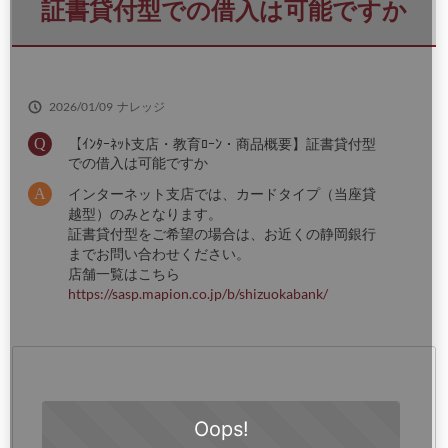
さ
証書貸付型での借入は可能ですか
い
2026/01/09
ナレッジ
【ｲﾝﾀｰﾈｯﾄ支店・教育ﾛｰﾝ・商品概要】証書貸付型
での借入は可能ですか
インターネット支店では、カードタイプ（当座貸
越型）のみとなります。
証書貸付型をご希望の場合は、お近くの静岡銀行
までお問い合わせください。
店舗一覧はこちら
https://sasp.mapion.co.jp/b/shizuokabank/