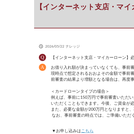
だ
【インターネット支店・マイ
さ
い
2026/05/22
ナレッジ
【インターネット支店・マイカーローン】
お借り入れ額が決まっていなくても、事前
現時点で想定されるおおよその金額で事前
前審査の結果より増額となる場合は、再度
＜カードローンタイプの場合＞
例えば、事前に150万円で事前審査いただい
いただくこともできます。今後、ご資金が
また、必要な金額が200万円となりますと
なお、事前審査の時点では、ご準備いただ
▼お申し込みは
こちら