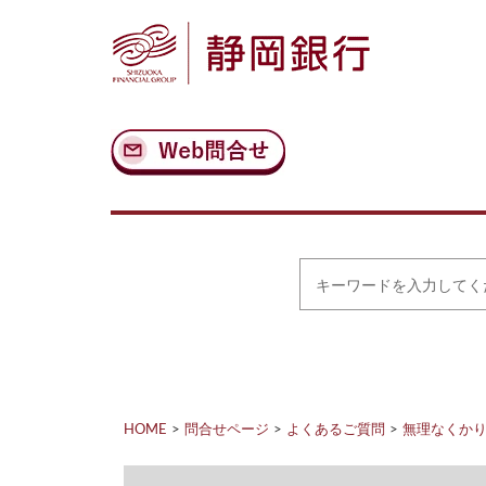
ナ
メ
ビ
イ
ゲ
ン
ー
コ
シ
ン
ョ
テ
ン
ン
へ
ツ
ス
へ
キ
ス
ッ
キ
プ
ッ
プ
キ
ー
ワ
ー
ド
を
入
力
HOME
問合せページ
よくあるご質問
無理なくか
し
て
く