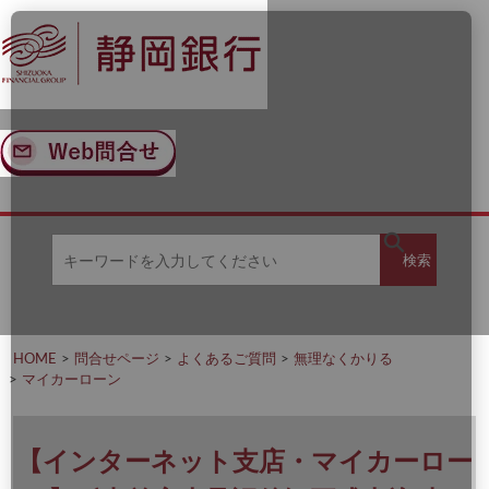
ナ
メ
ビ
イ
ゲ
ン
ー
コ
シ
ン
ョ
テ
ン
ン
へ
ツ
ス
へ
キ
ス
ッ
キ
キ
プ
ッ
検
検索
ー
プ
ワ
ー
索
ド
を
HOME
問合せページ
よくあるご質問
無理なくかりる
入
マイカーローン
力
し
て
く
【インターネット支店・マイカーロー
だ