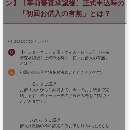
さ
ン】〔事前審査承認後〕正式申込時の
い
「初回お借入の有無」とは？
2026/05/20
ナレッジ
【インターネット支店・マイカーローン】〔事前
審査承認後〕正式申込時の「初回お借入の有無」
とは？
初回のお借入方法をお決めいただくものです。
・「する」をご選択
お借り入れからご融資まで、今回のお手続きで完
結します（ディーラー等のお振込み先をご指定い
ただきます）。
・「しない」をご選択
借入限度額の枠の設定のみお申し込みいただくも