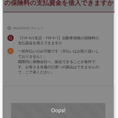
さ
の保険料の支払資金を借入できますか
い
2026/01/07
ナレッジ
【ｲﾝﾀｰﾈｯﾄ支店・ﾏｲｶｰﾛｰﾝ】自動車保険の保険料の
支払資金を借入できますか
一括年払いのみ可能です（月払いはお取り扱いし
ておりません）。
期限内に保険会社へ、振込できることが条件で
す。お客さま名義の口座への振込はできませんの
で、ご了承ください。