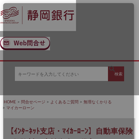
ナ
メ
ビ
イ
ゲ
ン
ー
コ
シ
ン
ョ
テ
ン
ン
へ
ツ
ス
へ
キ
ス
ッ
キ
キ
プ
ッ
検
検索
ー
プ
ワ
ー
索
ド
を
HOME
問合せページ
よくあるご質問
無理なくかりる
入
マイカーローン
力
し
て
く
【ｲﾝﾀｰﾈｯﾄ支店・ﾏｲｶｰﾛｰﾝ】自動車保険
だ