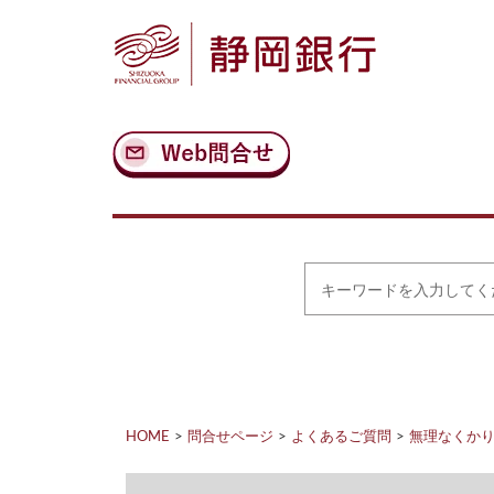
ナ
メ
ビ
イ
ゲ
ン
ー
コ
シ
ン
ョ
テ
ン
ン
へ
ツ
ス
へ
キ
ス
ッ
キ
プ
ッ
プ
キ
ー
ワ
ー
ド
を
入
力
HOME
問合せページ
よくあるご質問
無理なくか
し
て
く