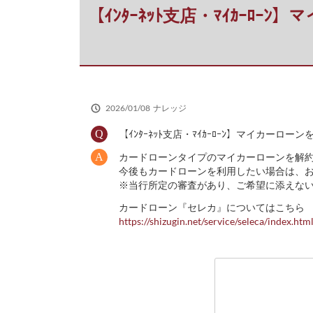
だ
【ｲﾝﾀｰﾈｯﾄ支店・ﾏｲｶｰ
さ
い
2026/01/08
ナレッジ
【ｲﾝﾀｰﾈｯﾄ支店・ﾏｲｶｰﾛｰﾝ】マイカーロ
カードローンタイプのマイカーローンを解
今後もカードローンを利用したい場合は、
※当行所定の審査があり、ご希望に添えな
カードローン『セレカ』についてはこちら
https://shizugin.net/service/seleca/index.htm