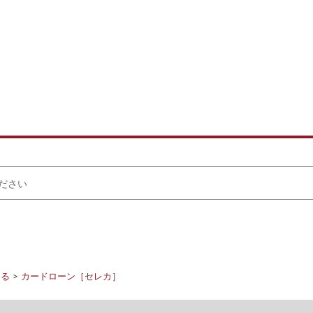
りる
カードローン［セレカ］