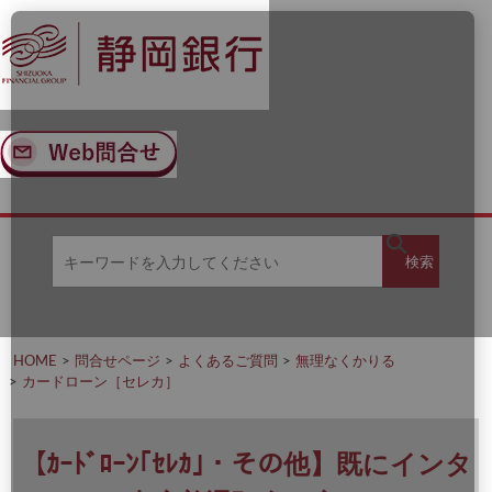
ナ
メ
ビ
イ
ゲ
ン
ー
コ
シ
ン
ョ
テ
ン
ン
へ
ツ
ス
へ
キ
ス
ッ
キ
キ
プ
ッ
検
検索
ー
プ
ワ
ー
索
ド
を
HOME
問合せページ
よくあるご質問
無理なくかりる
入
カードローン［セレカ］
力
し
て
く
【ｶｰﾄﾞﾛｰﾝ｢ｾﾚｶ｣・その他】既にインタ
だ