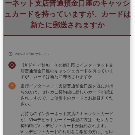
さ
ーネット支店普通預金口座のキャッシ
い
ュカードを持っていますが、カードは
新たに郵送されますか
2026/01/08
ナレッジ
【ｶｰﾄﾞﾛｰﾝ｢ｾﾚｶ｣・その他】既にインターネット支
店普通預金口座のキャッシュカードを持っていま
すが、カードは新たに郵送されますか
当行インターネット支店普通預金口座を既にお持
ちの方は、セレカご契約後に新しいカードが郵送
されますので、ご使用中のカードとお差替えくだ
さい。
お持ちのインターネット支店のキャッシュカード
が、Visaデビットカード一体型の方は、セレカご
契約時にVisaデビットカードが解約されます。
Visaデビットカードの利用をご希望の方は、セレ