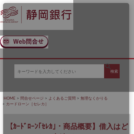
ナ
メ
ビ
イ
ゲ
ン
ー
コ
シ
ン
ョ
テ
ン
ン
へ
ツ
ス
へ
キ
ス
ッ
キ
キ
プ
ッ
検
検索
ー
プ
ワ
ー
索
ド
を
HOME
問合せページ
よくあるご質問
無理なくかりる
入
カードローン［セレカ］
力
し
て
く
【ｶｰﾄﾞﾛｰﾝ｢ｾﾚｶ｣・商品概要】借入はど
だ