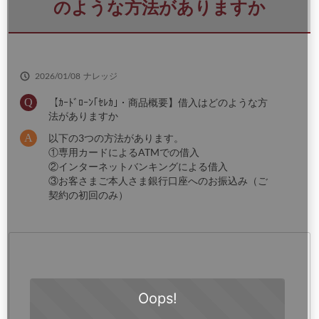
さ
のような方法がありますか
い
2026/01/08
ナレッジ
【ｶｰﾄﾞﾛｰﾝ｢ｾﾚｶ｣・商品概要】借入はどのような方
法がありますか
以下の3つの方法があります。
①専用カードによるATMでの借入
②インターネットバンキングによる借入
③お客さまご本人さま銀行口座へのお振込み（ご
契約の初回のみ）