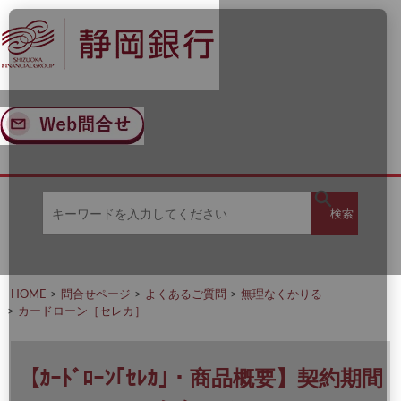
ナ
メ
ビ
イ
ゲ
ン
ー
コ
シ
ン
ョ
テ
ン
ン
へ
ツ
ス
へ
キ
ス
ッ
キ
キ
プ
ッ
検
検索
ー
プ
ワ
ー
索
ド
を
HOME
問合せページ
よくあるご質問
無理なくかりる
入
カードローン［セレカ］
力
し
て
く
【ｶｰﾄﾞﾛｰﾝ｢ｾﾚｶ｣・商品概要】契約期間
だ