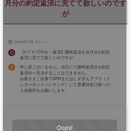
さ
月分の約定返済に充てて欲しいのです
い
が
2026/01/08
ナレッジ
【ｶｰﾄﾞﾛｰﾝ｢ｾﾚｶ｣・返済】随時返済を当月分の約定
返済に充てて欲しいのですが
申し訳ございません。当行にて随時返済分を約定
返済分へ充当することはできません。
お客さまご自身でATMまたはしずぎんアプリ（イ
ンターネットバンキング）にて普通預金口座への
入金操作をお願いします。