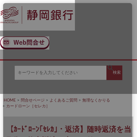
ナ
メ
ビ
イ
ゲ
ン
ー
コ
シ
ン
ョ
テ
ン
ン
へ
ツ
ス
へ
キ
ス
ッ
キ
キ
プ
ッ
検
検索
ー
プ
ワ
ー
索
ド
を
HOME
問合せページ
よくあるご質問
無理なくかりる
入
カードローン［セレカ］
力
し
て
く
【ｶｰﾄﾞﾛｰﾝ｢ｾﾚｶ｣・返済】随時返済を当
だ