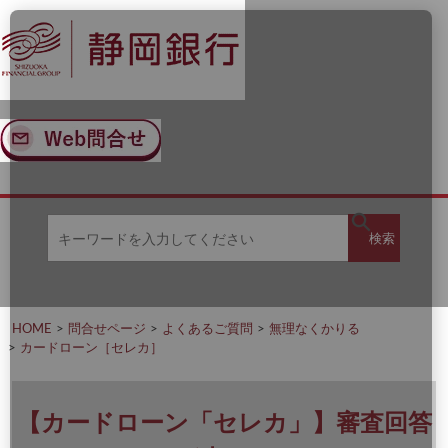
ナ
メ
ビ
イ
ゲ
ン
ー
コ
シ
ン
ョ
テ
ン
ン
へ
ツ
ス
へ
キ
ス
ッ
キ
キ
プ
ッ
検
検索
ー
プ
ワ
ー
索
ド
を
HOME
問合せページ
よくあるご質問
無理なくかりる
入
カードローン［セレカ］
力
し
て
く
【カードローン「セレカ」】審査回答
だ