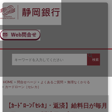
ナ
メ
ビ
イ
ゲ
ン
ー
コ
シ
ン
ョ
テ
ン
ン
へ
ツ
ス
へ
キ
ス
ッ
キ
キ
プ
ッ
検
検索
ー
プ
ワ
ー
索
ド
を
HOME
問合せページ
よくあるご質問
無理なくかりる
入
カードローン［セレカ］
力
し
て
く
【ｶｰﾄﾞﾛｰﾝ｢ｾﾚｶ｣・返済】給料日が毎月
だ