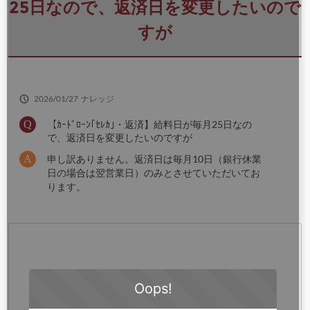
さ
25日なので、返済日を変更したいので
い
すが
2026/01/27
ナレッジ
【ｶｰﾄﾞﾛｰﾝ｢ｾﾚｶ｣・返済】給料日が毎月25日なの
で、返済日を変更したいのですが
申し訳ありません。返済日は毎月10日（銀行休業
日の場合は翌営業日）のみとさせていただいてお
ります。