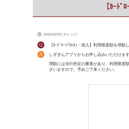
だ
【ｶｰﾄ
さ
い
2026/02/05
ナレッジ
【ｶｰﾄﾞﾛｰﾝ｢ｾﾚｶ｣・借入】利用限度額を増
しずぎんアプリからお申し込みいただけま
増額には当行所定の審査があり、利用限度額
ざいますので、予めご了承ください。