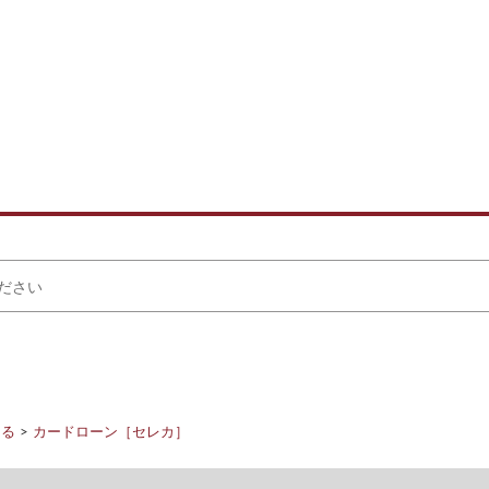
りる
カードローン［セレカ］