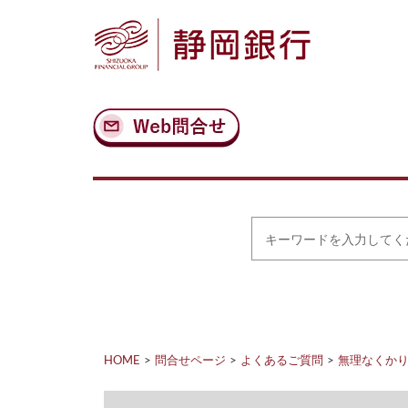
ナ
メ
ビ
イ
ゲ
ン
ー
コ
シ
ン
ョ
テ
ン
ン
へ
ツ
ス
へ
キ
ス
ッ
キ
プ
ッ
プ
キ
ー
ワ
ー
ド
を
入
力
HOME
問合せページ
よくあるご質問
無理なくか
し
て
く