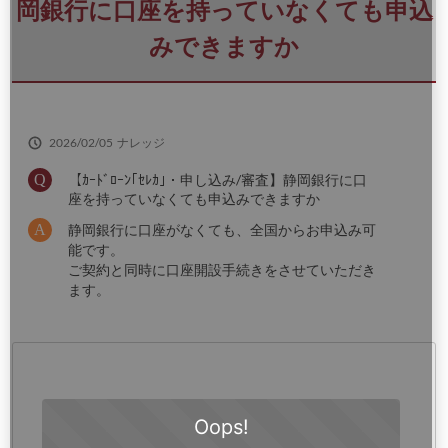
さ
岡銀行に口座を持っていなくても申込
い
みできますか
2026/02/05
ナレッジ
【ｶｰﾄﾞﾛｰﾝ｢ｾﾚｶ｣・申し込み/審査】静岡銀行に口
座を持っていなくても申込みできますか
静岡銀行に口座がなくても、全国からお申込み可
能です。
ご契約と同時に口座開設手続きをさせていただき
ます。