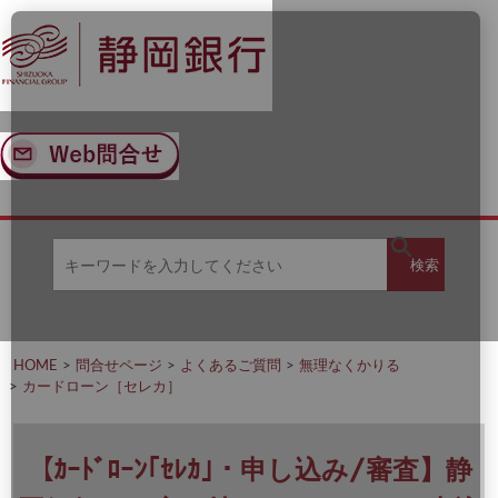
ナ
メ
ビ
イ
ゲ
ン
ー
コ
シ
ン
ョ
テ
ン
ン
へ
ツ
ス
へ
キ
ス
ッ
キ
キ
プ
ッ
検
検索
ー
プ
ワ
ー
索
ド
を
HOME
問合せページ
よくあるご質問
無理なくかりる
入
カードローン［セレカ］
力
し
て
く
【ｶｰﾄﾞﾛｰﾝ｢ｾﾚｶ｣・申し込み/審査】静
だ