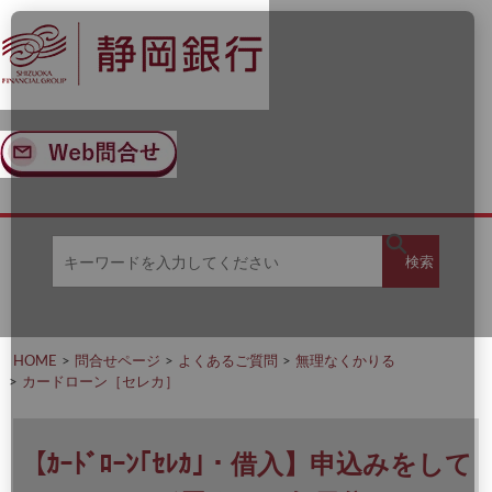
ナ
メ
ビ
イ
ゲ
ン
ー
コ
シ
ン
ョ
テ
ン
ン
へ
ツ
ス
へ
キ
ス
ッ
キ
キ
プ
ッ
検
検索
ー
プ
ワ
ー
索
ド
を
HOME
問合せページ
よくあるご質問
無理なくかりる
入
カードローン［セレカ］
力
し
て
く
【ｶｰﾄﾞﾛｰﾝ｢ｾﾚｶ｣・借入】申込みをして
だ