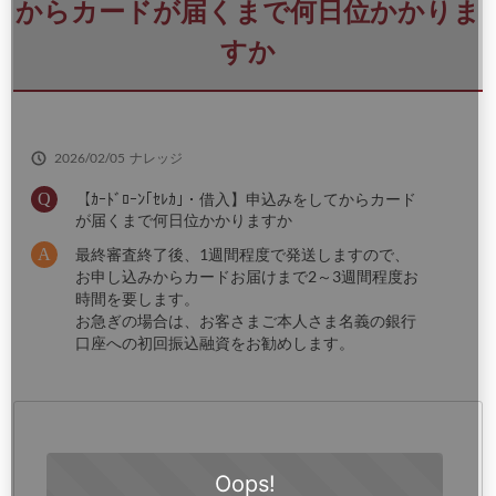
さ
からカードが届くまで何日位かかりま
い
すか
2026/02/05
ナレッジ
【ｶｰﾄﾞﾛｰﾝ｢ｾﾚｶ｣・借入】申込みをしてからカード
が届くまで何日位かかりますか
最終審査終了後、1週間程度で発送しますので、
お申し込みからカードお届けまで2～3週間程度お
時間を要します。
お急ぎの場合は、お客さまご本人さま名義の銀行
口座への初回振込融資をお勧めします。