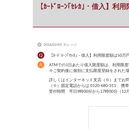
だ
【ｶｰﾄﾞﾛｰﾝ｢ｾﾚｶ｣・借
さ
い
2026/02/05
ナレッジ
【ｶｰﾄﾞﾛｰﾝ｢ｾﾚｶ｣・借入】利用限度額は
ATMでの1日あたり借入限度額は、利用限度
※ご契約後に個別に支払限度登録をされた
詳しくはインターネット支店（※）までお
（※）固定電話からは 0120-680-311 、携帯電
受付時間 平日9時00分から17時00分（12