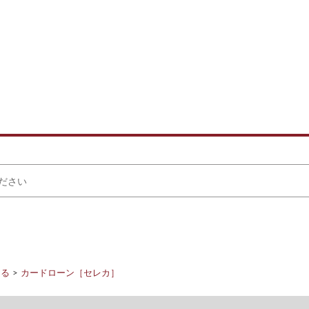
りる
カードローン［セレカ］