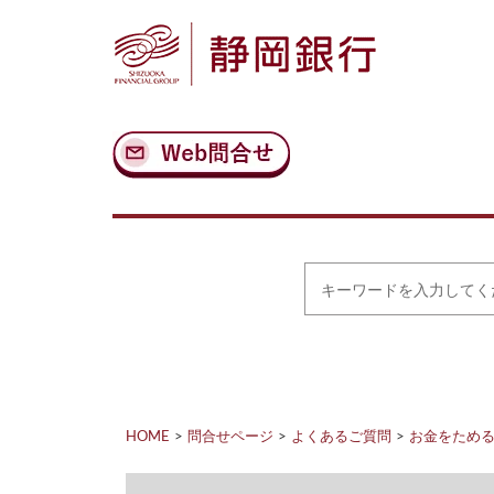
ナ
メ
ビ
イ
ゲ
ン
ー
コ
シ
ン
ョ
テ
ン
ン
へ
ツ
ス
へ
キ
ス
ッ
キ
プ
ッ
プ
キ
ー
ワ
ー
ド
を
入
力
HOME
問合せページ
よくあるご質問
お金をため
し
て
く