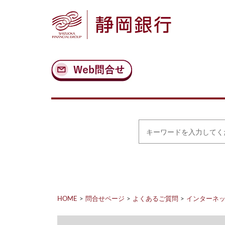
ナ
メ
ビ
イ
ゲ
ン
ー
コ
シ
ン
ョ
テ
ン
ン
へ
ツ
ス
へ
キ
ス
ッ
キ
プ
ッ
プ
キ
ー
ワ
ー
ド
を
入
力
HOME
問合せページ
よくあるご質問
インターネット
し
て
く