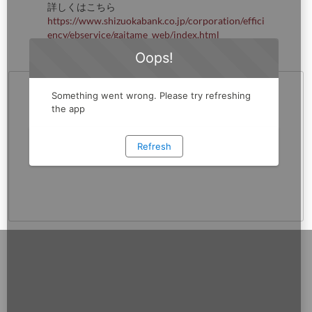
詳しくはこちら
https://www.shizuokabank.co.jp/corporation/effici
ency/ebservice/gaitame_web/index.html