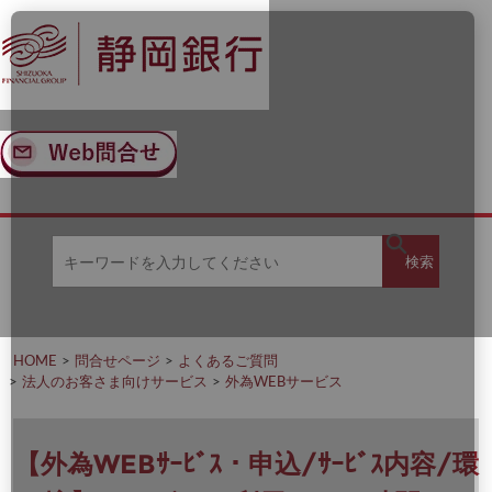
ナ
メ
ビ
イ
ゲ
ン
ー
コ
シ
ン
ョ
テ
ン
ン
へ
ツ
ス
へ
キ
ス
ッ
キ
キ
プ
ッ
検
検索
ー
プ
ワ
ー
索
ド
を
HOME
問合せページ
よくあるご質問
入
法人のお客さま向けサービス
外為WEBサービス
力
し
て
く
【外為WEBｻｰﾋﾞｽ・申込/ｻｰﾋﾞｽ内容/環
だ