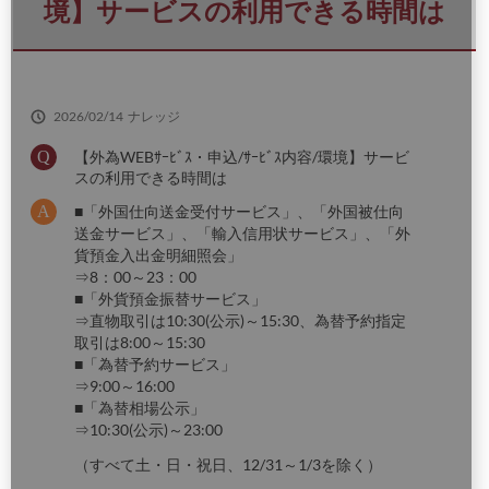
さ
境】サービスの利用できる時間は
い
2026/02/14
ナレッジ
【外為WEBｻｰﾋﾞｽ・申込/ｻｰﾋﾞｽ内容/環境】サービ
スの利用できる時間は
■「外国仕向送金受付サービス」、「外国被仕向
送金サービス」、「輸入信用状サービス」、「外
貨預金入出金明細照会」
⇒8：00～23：00
■「外貨預金振替サービス」
⇒直物取引は10:30(公示)～15:30、為替予約指定
取引は8:00～15:30
■「為替予約サービス」
⇒9:00～16:00
■「為替相場公示」
⇒10:30(公示)～23:00
（すべて土・日・祝日、12/31～1/3を除く）