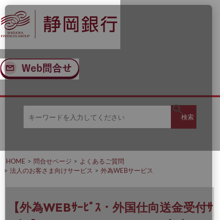
ナ
メ
ビ
イ
ゲ
ン
ー
コ
シ
ン
ョ
テ
ン
ン
へ
ツ
ス
へ
キ
ス
ッ
キ
キ
プ
ッ
検
検索
ー
プ
ワ
ー
索
ド
を
HOME
問合せページ
よくあるご質問
入
法人のお客さま向けサービス
外為WEBサービス
力
し
て
く
【外為WEBｻｰﾋﾞｽ・外国仕向送金受付ｻ
だ