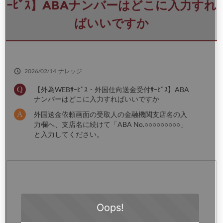
さ
ｰﾋﾞｽ】ABAナンバーはどこに入力すれ
い
ばいいですか
2026/02/14
ナレッジ
【外為WEBｻｰﾋﾞｽ・外国仕向送金受付ｻｰﾋﾞｽ】ABA
ナンバーはどこに入力すればいいですか
外国送金依頼画面の受取人の金融機関支店名の入
力欄へ、支店名に続けて「ABA No.○○○○○○○○○」
と入力してください。