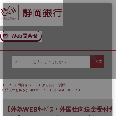
ナ
メ
ビ
イ
ゲ
ン
ー
コ
シ
ン
ョ
テ
ン
ン
へ
ツ
ス
へ
キ
ス
ッ
キ
キ
プ
ッ
検
検索
ー
プ
ワ
ー
索
ド
を
HOME
問合せページ
よくあるご質問
入
法人のお客さま向けサービス
外為WEBサービス
力
し
て
く
【外為WEBｻｰﾋﾞｽ・外国仕向送金受付ｻ
だ