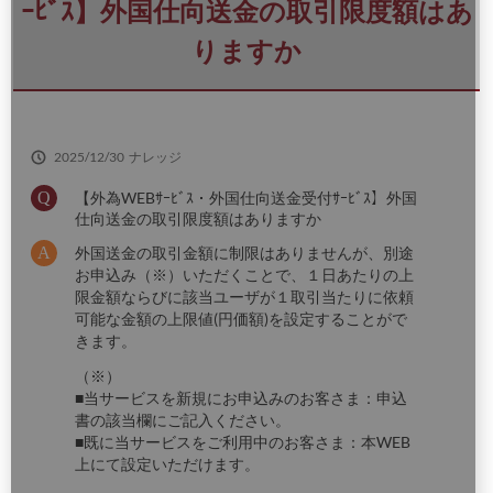
さ
ｰﾋﾞｽ】外国仕向送金の取引限度額はあ
い
りますか
2025/12/30
ナレッジ
【外為WEBｻｰﾋﾞｽ・外国仕向送金受付ｻｰﾋﾞｽ】外国
仕向送金の取引限度額はありますか
外国送金の取引金額に制限はありませんが、別途
お申込み（※）いただくことで、１日あたりの上
限金額ならびに該当ユーザが１取引当たりに依頼
可能な金額の上限値(円価額)を設定することがで
きます。
（※）
■当サービスを新規にお申込みのお客さま：申込
書の該当欄にご記入ください。
■既に当サービスをご利用中のお客さま：本WEB
上にて設定いただけます。