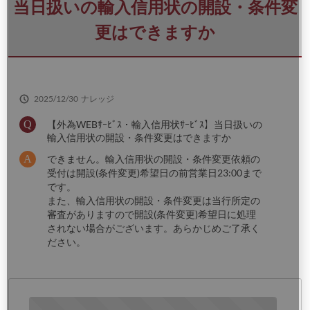
さ
当日扱いの輸入信用状の開設・条件変
い
更はできますか
2025/12/30
ナレッジ
【外為WEBｻｰﾋﾞｽ・輸入信用状ｻｰﾋﾞｽ】当日扱いの
輸入信用状の開設・条件変更はできますか
できません。輸入信用状の開設・条件変更依頼の
受付は開設(条件変更)希望日の前営業日23:00まで
です。
また、輸入信用状の開設・条件変更は当行所定の
審査がありますので開設(条件変更)希望日に処理
されない場合がございます。あらかじめご了承く
ださい。