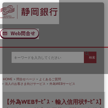
ナ
メ
ビ
イ
ゲ
ン
ー
コ
シ
ン
ョ
テ
ン
ン
へ
ツ
ス
へ
キ
ス
ッ
キ
キ
プ
ッ
検
検索
ー
プ
ワ
ー
索
ド
を
HOME
問合せページ
よくあるご質問
入
法人のお客さま向けサービス
外為WEBサービス
力
し
て
く
【外為WEBｻｰﾋﾞｽ・輸入信用状ｻｰﾋﾞｽ】
だ