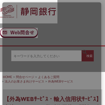
ナ
メ
ビ
イ
ゲ
ン
ー
コ
シ
ン
ョ
テ
ン
ン
へ
ツ
ス
へ
キ
ス
ッ
キ
キ
プ
ッ
検
検索
ー
プ
ワ
ー
索
ド
を
HOME
問合せページ
よくあるご質問
入
法人のお客さま向けサービス
外為WEBサービス
力
し
て
く
【外為WEBｻｰﾋﾞｽ・輸入信用状ｻｰﾋﾞｽ】
だ