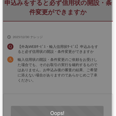
さ
申込みをすると必ず信用状の開設・条
い
件変更ができますか
2025/12/30
ナレッジ
【外為WEBｻｰﾋﾞｽ・輸入信用状ｻｰﾋﾞｽ】申込みをす
ると必ず信用状の開設・条件変更ができますか
輸入信用状の開設・条件変更のご依頼をお受けし
た場合でも、そのお取引の実行を確約するもので
はありません。お申込み後の審査の結果、ご希望
に添えない場合がありますのであらかじめご了承
ください。