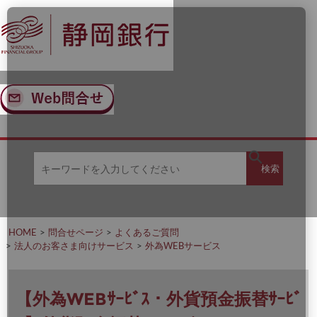
ナ
メ
ビ
イ
ゲ
ン
ー
コ
シ
ン
ョ
テ
ン
ン
へ
ツ
ス
へ
キ
ス
ッ
キ
キ
プ
ッ
検
検索
ー
プ
ワ
ー
索
ド
を
HOME
問合せページ
よくあるご質問
入
法人のお客さま向けサービス
外為WEBサービス
力
し
て
く
【外為WEBｻｰﾋﾞｽ・外貨預金振替ｻｰﾋﾞ
だ