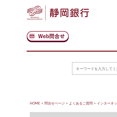
ナ
メ
ビ
イ
ゲ
ン
ー
コ
シ
ン
ョ
テ
ン
ン
へ
ツ
ス
へ
キ
ス
ッ
キ
プ
ッ
プ
キ
ー
ワ
ー
ド
を
入
力
HOME
問合せページ
よくあるご質問
インターネット
し
て
く