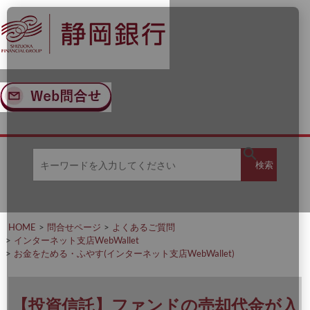
ナ
メ
ビ
イ
ゲ
ン
ー
コ
シ
ン
ョ
テ
ン
ン
へ
ツ
ス
へ
キ
ス
ッ
キ
キ
プ
ッ
検
検索
ー
プ
ワ
ー
索
ド
を
HOME
問合せページ
よくあるご質問
入
インターネット支店WebWallet
力
お金をためる・ふやす(インターネット支店WebWallet)
し
て
く
だ
【投資信託】ファンドの売却代金が入