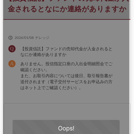
さ
い
金されるとなにか連絡がありますか
2026/01/08
ナレッジ
【投資信託】ファンドの売却代金が入金されると
なにか連絡がありますか
ありません。投信指定口座の入出金明細照会でご
確認ください。
また、お取引内容については後日、取引報告書が
送付されます（電子交付サービスをお申込みの方
はネット上でご確認ください）。