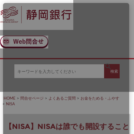
ナ
メ
ビ
イ
ゲ
ン
ー
コ
シ
ン
ョ
テ
ン
ン
へ
ツ
ス
へ
キ
ス
ッ
キ
キ
プ
ッ
検
検索
ー
プ
ワ
ー
索
ド
を
HOME
問合せページ
よくあるご質問
お金をためる・ふやす
入
NISA
力
し
て
く
【NISA】NISAは誰でも開設すること
だ