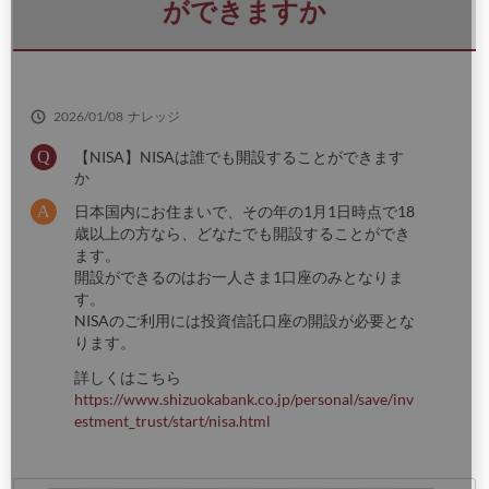
さ
ができますか
い
2026/01/08
ナレッジ
【NISA】NISAは誰でも開設することができます
か
日本国内にお住まいで、その年の1月1日時点で18
歳以上の方なら、どなたでも開設することができ
ます。
開設ができるのはお一人さま1口座のみとなりま
す。
NISAのご利用には投資信託口座の開設が必要とな
ります。
詳しくはこちら
https://www.shizuokabank.co.jp/personal/save/inv
estment_trust/start/nisa.html