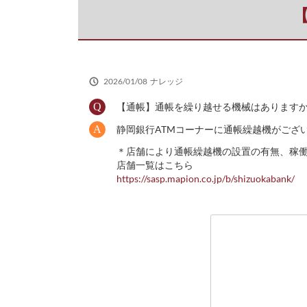
だ
さ
い
2026/01/08
ナレッジ
【通帳】通帳を繰り越せる機械はあります
静岡銀行ATMコーナーに通帳繰越機がござ
＊店舗により通帳繰越機の設置の有無、稼
店舗一覧はこちら
https://sasp.mapion.co.jp/b/shizuokabank/