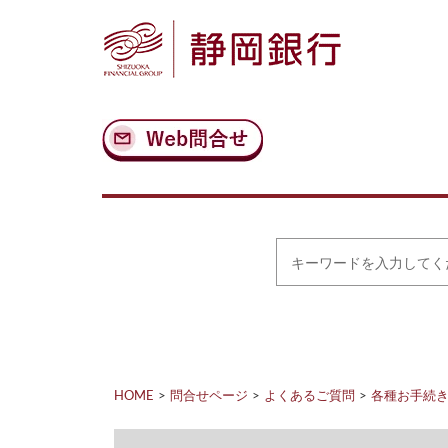
ナ
メ
ビ
イ
ゲ
ン
ー
コ
シ
ン
ョ
テ
ン
ン
へ
ツ
ス
へ
キ
ス
ッ
キ
プ
ッ
プ
キ
ー
ワ
ー
ド
を
入
力
HOME
問合せページ
よくあるご質問
各種お手続
し
て
く